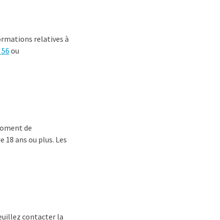
formations relatives à
 56
ou
 moment de
e 18 ans ou plus. Les
euillez contacter la