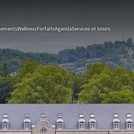
nements
Wellness
Forfaits
Agenda
Services et loisirs
Chambres 