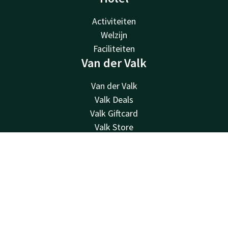
Activiteiten
Welzijn
Faciliteiten
Van der Valk
Van der Valk
Valk Deals
Valk Giftcard
Valk Store
Valk Business
Valk Life
Contact
Account
NL
Contact
Boek nu
24u bereikbaar - lokaal tarief
+32 87 30 56 56
Bereikbaar via mail