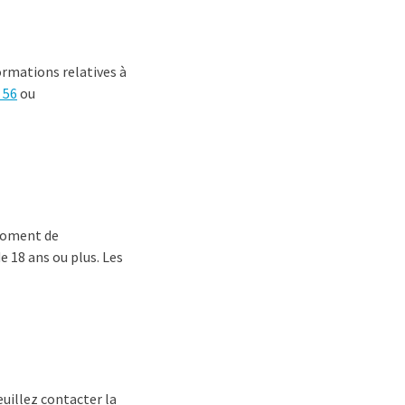
formations relatives à
 56
ou
 moment de
e 18 ans ou plus. Les
euillez contacter la