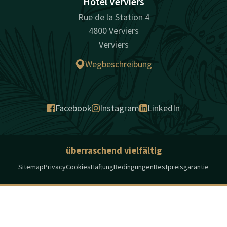
Hotel Verviers
Rue de la Station 4
4800 Verviers
Verviers
Wegbeschreibung
Facebook
Instagram
LinkedIn
überraschend vielfältig
Sitemap
Privacy
Cookies
Haftung
Bedingungen
Bestpreisgarantie