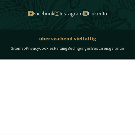
Facebook
Instagram
LinkedIn
überraschend vielfältig
Sitemap
Privacy
Cookies
Haftung
Bedingungen
Bestpreisgarantie