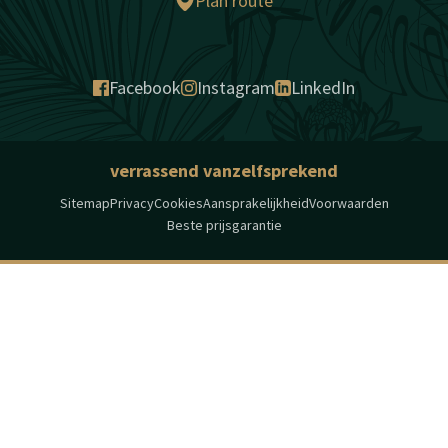
Plan route
Facebook
Instagram
LinkedIn
verrassend vanzelfsprekend
Sitemap
Privacy
Cookies
Aansprakelijkheid
Voorwaarden
Beste prijsgarantie