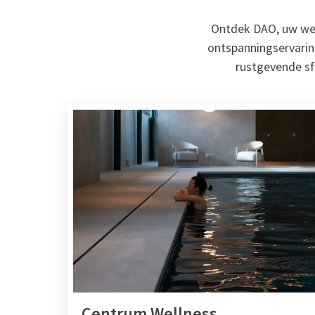
Ontdek DAO, uw well
ontspanningservarin
rustgevende sf
Centrum Wellness