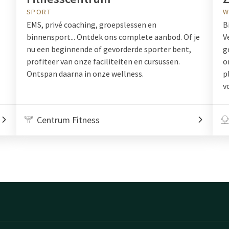
SPORT
W
EMS, privé coaching, groepslessen en
B
binnensport... Ontdek ons complete aanbod. Of je
V
nu een beginnende of gevorderde sporter bent,
g
profiteer van onze faciliteiten en cursussen.
o
Ontspan daarna in onze wellness.
p
v
Centrum Fitness