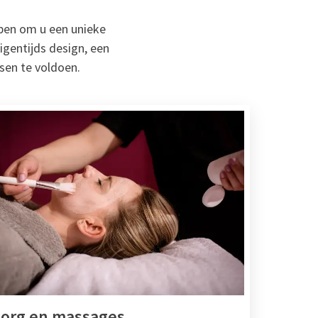
rpen om u een unieke
gentijds design, een
sen te voldoen.
org en massages