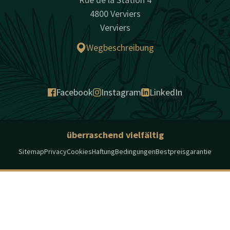
4800 Verviers
Verviers
Wegbeschreibung
Facebook
Instagram
LinkedIn
überraschend vielfältig
Sitemap
Privacy
Cookies
Haftung
Bedingungen
Bestpreisgarantie