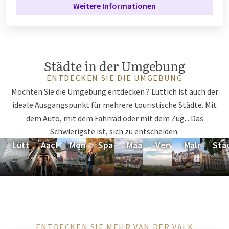
Weitere Informationen
Städte in der Umgebung
ENTDECKEN SIE DIE UMGEBUNG
Möchten Sie die Umgebung entdecken ? Lüttich ist auch der
ideale Ausgangspunkt für mehrere touristische Städte. Mit
dem Auto, mit dem Fahrrad oder mit dem Zug... Das
Schwierigste ist, sich zu entscheiden.
Lüttich
Aachen
Monschau
Spa
Maastricht
Verviers
Malmedy
Sta
ENTDECKEN SIE MEHR VAN DER VALK