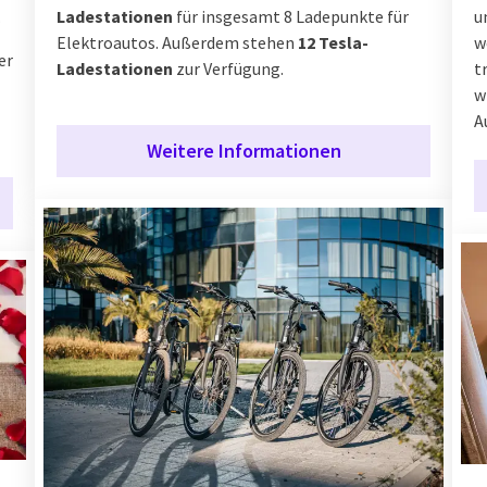
.
Ladestationen
für insgesamt 8 Ladepunkte für
u
Elektroautos. Außerdem stehen
12 Tesla-
w
er
Ladestationen
zur Verfügung.
t
w
A
Weitere Informationen