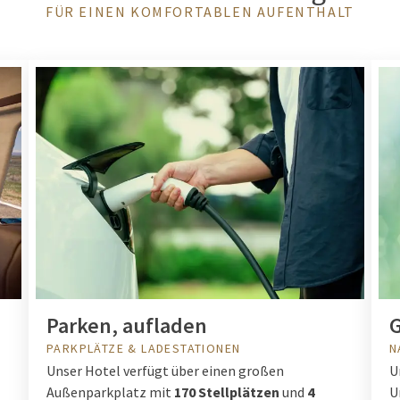
FÜR EINEN KOMFORTABLEN AUFENTHALT
Parken, aufladen
G
PARKPLÄTZE & LADESTATIONEN
N
Unser Hotel verfügt über einen großen
U
Außenparkplatz mit
170 Stellplätzen
und
4
U