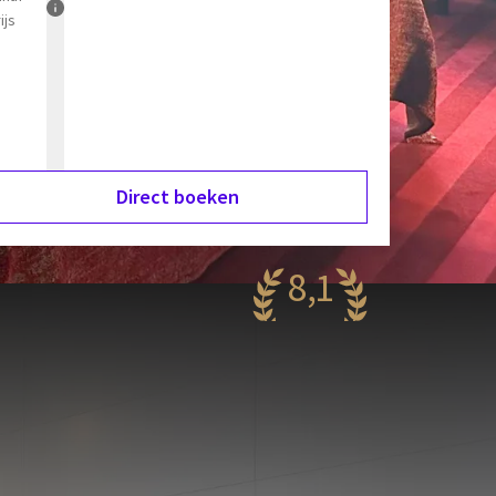
ijs
Direct boeken
8,1
rg mooi
68 reviews