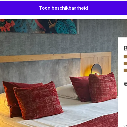
Toon beschikbaarheid
lbad
 Met alle comfort en twee verdiepingen! Onze medewerkers
FACILITEITEN
Bubbelbad
Apart toilet
v