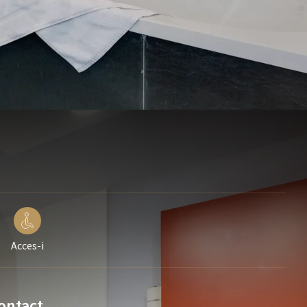
Acces-i
ontact