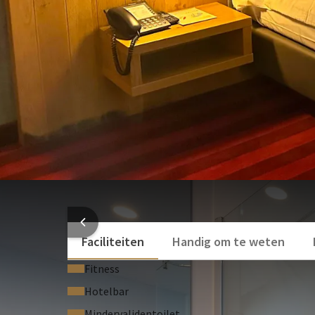
Telefoon
Toiletartikelen
Gratis WiFi-netwerk
Cosmetica spiegel
Comfortabele bedden
Bureau
Airconditioning
Haardroger
Bekijk meer
Handdoeken
Roomservice van 07.00 tot 23.00 uur
Wasservice
Badkamer met whirlpool en douche
airconditioning
De Business suites zijn perfect voor uw zakelijke ver
HOTEL
Faciliteiten
Handig om te weten
Fitness
Hotelbar
Mindervalidentoilet