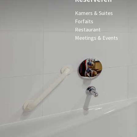
Kamers & Suites
Forfaits
Restaurant
Meetings & Events