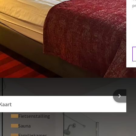
pr
Föhn
Fauteuil
Koffie- en theefaciliteiten
E
blijf. De kamer beschikt over een kluisje, een theefaciliteiten.
2
 INFORMATIE
Kaart
Fietsenstalling
Sauna
Familiekamer