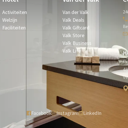
Activiteiten
Van der Valk
24
Welzijn
Valk Deals
Be
Faciliteiten
Valk Giftcard
Valk Store
Valk Business
Valk Life
Ho
Ru
48
Ve
Facebook
Instagram
LinkedIn