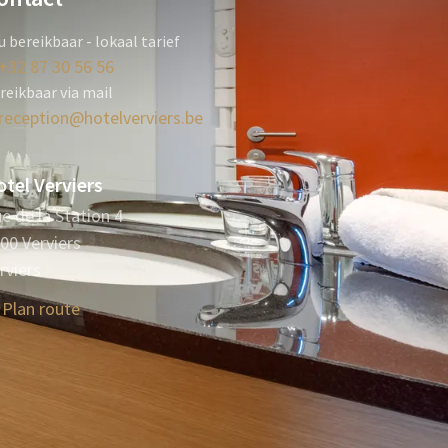
u bereikbaar - lokaal tarief
+32 87 30 56 56
reikbaar via mail
reception@hotelverviers.be
tel Verviers
e de la Station 4
00 Verviers
rviers
Plan route