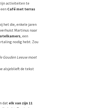
jn activiteiten te
m een
Café met terras
hij het die, enkele jaren
 verhuist Martinus naar
otelkamers
, een
vertaling nodig hebt. Zou
 de Gouden Leeuw moet
e alsjeblieft de tekst
n dat
elk van zijn 11