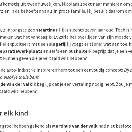
fkomstig uit twee huwelijken, Nicolaas zoekt naar manieren om zi
rzien in de behoeften van zijn grote familie. Hij besluit daarom o
s, zijn jongste zoon
Martinus
Hij is slechts zeven jaar oud. Toch is 
l maken wat het vandaag is.
1929
Na het overlijden van zijn moeder,
allel exploiteert met een
slagerij
Hij voegt er al snel wat aan toe.
h
reparatiewerkplaats
en zelfs een
bushalte
Ik begrijp dat je een 
kst kunnen geven die je vertaald wilt hebben?
n de auto-industrie inspireren hem tot een eenvoudig concept:
Bij
 alsof je thuis bent.
de Van der Valk
Ik begrijp dat je een vertaling nodig hebt. Zou je m
taald wilt hebben?
r elk kind
n groei hebben gekend als
Martinus Van der Valk
had niet beslote