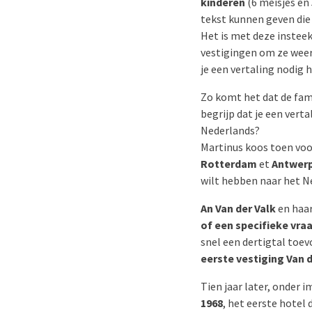
kinderen
(6 meisjes en
tekst kunnen geven die
Het is met deze instee
vestigingen om ze weer
je een vertaling nodig 
Zo komt het dat de fam
begrijp dat je een vert
Nederlands?
Martinus koos toen voo
Rotterdam
et
Antwer
wilt hebben naar het N
An Van der Valk
en haa
of een specifieke vraa
snel een dertigtal toe
eerste vestiging Van d
Tien jaar later, onder 
1968
, het eerste hotel