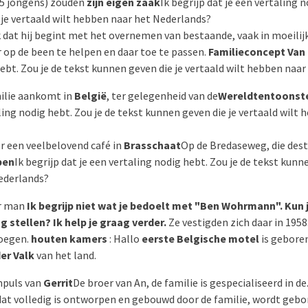
 5 jongens) zouden
zijn eigen zaak
Ik begrijp dat je een vertaling n
 je vertaald wilt hebben naar het Nederlands?
k dat hij begint met het overnemen van bestaande, vaak in moeili
 op de been te helpen en daar toe te passen.
Familieconcept Van 
hebt. Zou je de tekst kunnen geven die je vertaald wilt hebben naa
ilie aankomt in
België
, ter gelegenheid van de
Wereldtentoonste
aling nodig hebt. Zou je de tekst kunnen geven die je vertaald wilt
r een veelbelovend café in
Brasschaat
Op de Bredaseweg, die dest
pen
Ik begrijp dat je een vertaling nodig hebt. Zou je de tekst kunn
ederlands?
r man
Ik begrijp niet wat je bedoelt met "Ben Wohrmann". Kun
g stellen? Ik help je graag verder.
Ze vestigden zich daar in 1958
voegen.
houten kamers
: Hallo
eerste Belgische motel
is gebore
er Valk
van het land.
impuls van
Gerrit
De broer van An, de familie is gespecialiseerd in de
 dat volledig is ontworpen en gebouwd door de familie, wordt gebo