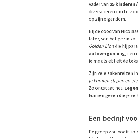
Vader van
25 kinderen
A
diversifiëren om te voo
op zijn eigendom.
Bij de dood van Nicolaa
later, van het gezin za
Golden Lion
die hij par
autovergunning
, een
je me alsjeblieft de te
Zijn vele zakenreizen i
je kunnen slapen en eten
Zo ontstaat het.
Legen
kunnen geven die je ver
Een bedrijf voo
De groep zou nooit zo'