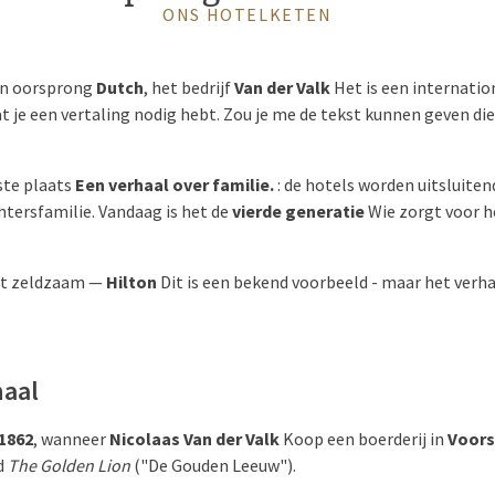
ONS HOTELKETEN
an oorsprong
Dutch
, het bedrijf
Van der Valk
Het is een internati
at je een vertaling nodig hebt. Zou je me de tekst kunnen geven die
rste plaats
Een verhaal over familie.
: de hotels worden uitsluite
htersfamilie. Vandaag is het de
vierde generatie
Wie zorgt voor h
iet zeldzaam —
Hilton
Dit is een bekend voorbeeld - maar het verh
haal
1862
, wanneer
Nicolaas Van der Valk
Koop een boerderij in
Voor
d
The Golden Lion
("De Gouden Leeuw").