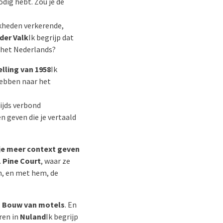
odig hebt. Zou je de
jkheden verkerende,
der Valk
Ik begrijp dat
r het Nederlands?
lling van 1958
Ik
 hebben naar het
ijds verbond
en geven die je vertaald
 je meer context geven
.
Pine Court
, waar ze
n, en met hem, de
.
Bouw van motels
. En
ren in
Nuland
Ik begrijp