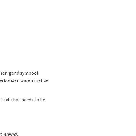
verenigend symbool.
 verbonden waren met de
 text that needs to be
en arend.