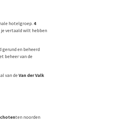
onale hotelgroep.
4
 je vertaald wilt hebben
nd gerund en beheerd
et beheer van de
aal van de
Van der Valk
schoten
ten noorden