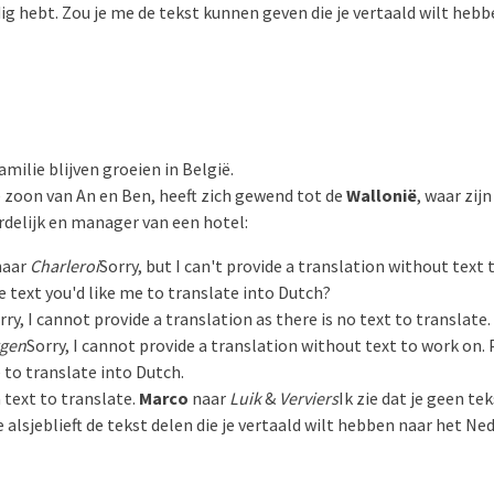
dig hebt. Zou je me de tekst kunnen geven die je vertaald wilt heb
amilie blijven groeien in België.
 zoon van An en Ben, heeft zich gewend tot de
Wallonië
, waar zij
delijk en manager van een hotel:
aar
Charleroi
Sorry, but I can't provide a translation without text
e text you'd like me to translate into Dutch?
rry, I cannot provide a translation as there is no text to translate.
gen
Sorry, I cannot provide a translation without text to work on. 
 to translate into Dutch.
a text to translate.
Marco
naar
Luik
&
Verviers
Ik zie dat je geen t
e alsjeblieft de tekst delen die je vertaald wilt hebben naar het Ne