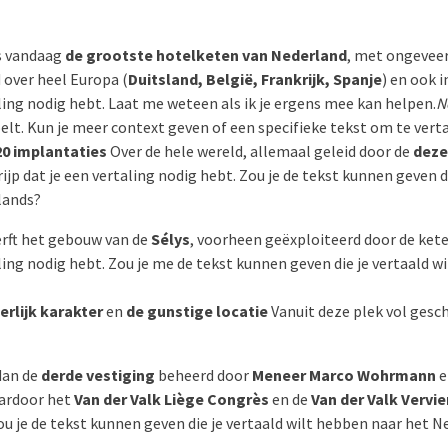
is vandaag
de grootste hotelketen van Nederland
, met ongevee
d over heel Europa (
Duitsland, België, Frankrijk, Spanje
) en ook i
aling nodig hebt. Laat me weteen als ik je ergens mee kan helpen.
N
oelt. Kun je meer context geven of een specifieke tekst om te vert
20 implantaties
Over de hele wereld, allemaal geleid door de
deze
rijp dat je een vertaling nodig hebt. Zou je de tekst kunnen geven di
lands?
rft het gebouw van de
Sélys
, voorheen geëxploiteerd door de ket
aling nodig hebt. Zou je me de tekst kunnen geven die je vertaald w
erlijk karakter
en
de gunstige locatie
Vanuit deze plek vol gesch
dan de
derde vestiging
beheerd door
Meneer Marco Wohrmann
e
aardoor het
Van der Valk Liège Congrès
en de
Van der Valk Vervie
ou je de tekst kunnen geven die je vertaald wilt hebben naar het 