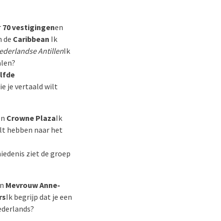
r
70 vestigingen
en
n de
Caribbean
Ik
ederlandse Antillen
Ik
alen?
lfde
e je vertaald wilt
en
Crowne Plaza
Ik
ilt hebben naar het
iedenis ziet de groep
n
Mevrouw Anne-
rs
Ik begrijp dat je een
Nederlands?