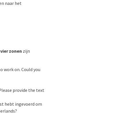
ben naar het
n
vier zonen
zijn
 to work on. Could you
Please provide the text
ekst hebt ingevoerd om
derlands?