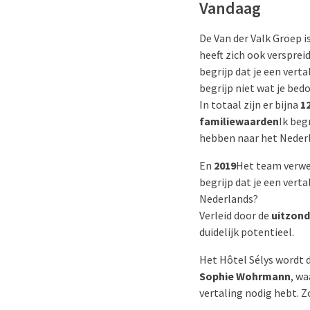
Vandaag
De Van der Valk Groep 
heeft zich ook versprei
begrijp dat je een vert
begrijp niet wat je bed
In totaal zijn er bijna
1
familiewaarden
Ik beg
hebben naar het Neder
En
2019
Het team verwe
begrijp dat je een vert
Nederlands?
Verleid door de
uitzond
duidelijk potentieel.
Het Hôtel Sélys wordt 
Sophie Wohrmann
, w
vertaling nodig hebt. Z