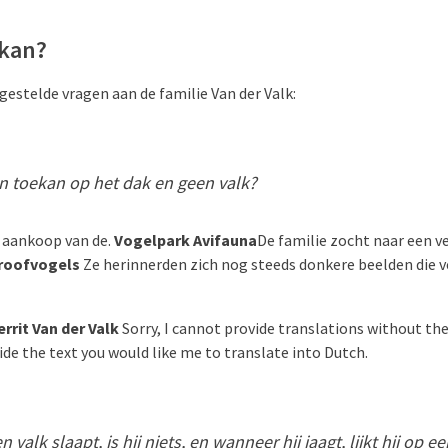
kan?
 gestelde vragen aan de familie Van der Valk:
 toekan op het dak en geen valk?
e aankoop van de.
Vogelpark Avifauna
De familie zocht naar een 
roofvogels
Ze herinnerden zich nog steeds donkere beelden die
rrit Van der Valk
Sorry, I cannot provide translations without the
ide the text you would like me to translate into Dutch.
valk slaapt, is hij niets, en wanneer hij jaagt, lijkt hij op e