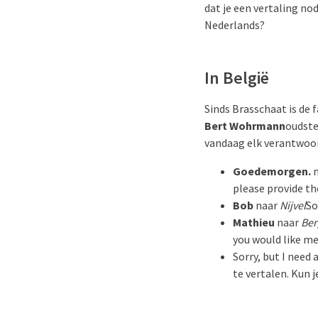
dat je een vertaling no
Nederlands?
In België
Sinds Brasschaat is de f
Bert Wohrmann
oudste
vandaag elk verantwoor
Goedemorgen.
n
please provide th
Bob
naar
Nijvel
So
Mathieu
naar
Ber
you would like me
Sorry, but I need 
te vertalen. Kun j