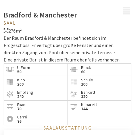
MENÜ
Bradford & Manchester
SAAL
276m²
Der Raum Bradford & Manchester befindet sich im
Erdgeschoss. Er verfügt über große Fenster und einen
direkten Zugang zum Pool über seine private Terrasse.
Eine private Bar ist in diesem Raum ebenfalls vorhanden.
U-Form
Block
50
60
Kino
Schule
200
100
Empfang
Bankett
240
120
Exam
Kabarett
70
144
Carré
76
SAALAUSSTATTUNG