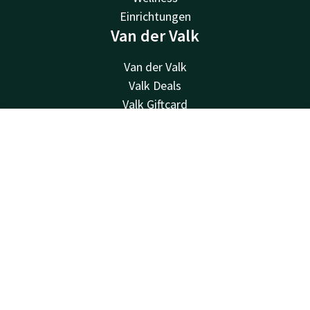
Einrichtungen
Van der Valk
Van der Valk
Valk Deals
Valk Giftcard
Valk Store
Valk Business
Kontakt
Account
DE
Valk Life
Jetzt buchen
Kontakt
24 Std. erreichbar, lokaler Tarif
+32 87 30 56 56
Per E-Mail erreichbar
reception@hotelverviers.be
Hotel Verviers