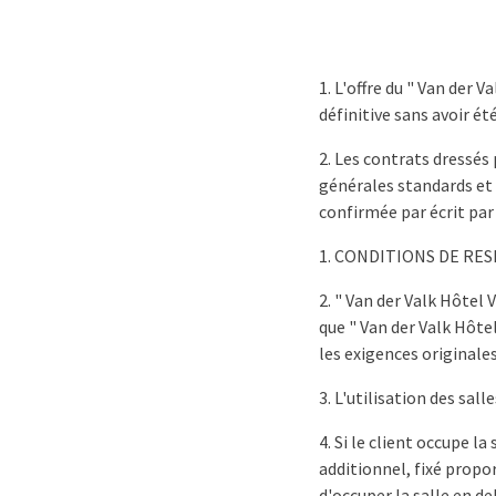
1. L'offre du " Van der
définitive sans avoir ét
2. Les contrats dressés
générales standards et 
confirmée par écrit par 
1. CONDITIONS DE RE
2. " Van der Valk Hôtel 
que " Van der Valk Hôtel
les exigences originales
3. L'utilisation des sal
4. Si le client occupe l
additionnel, fixé propo
d'occuper la salle en de