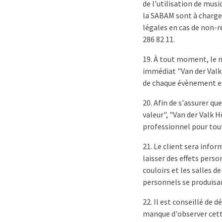
de l'utilisation de musi
la SABAM sont à charge 
légales en cas de non-r
286 82 11.
19. À tout moment, le ni
immédiat "Van der Valk H
de chaque évènement es
20. Afin de s'assurer q
valeur", "Van der Valk H
professionnel pour tou
21. Le client sera infor
laisser des effets perso
couloirs et les salles d
personnels se produisan
22. Il est conseillé de d
manque d'observer cette