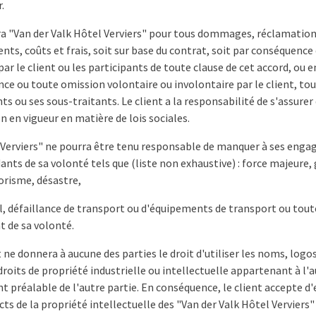
.
ra "Van der Valk Hôtel Verviers" pour tous dommages, réclamation
ts, coûts et frais, soit sur base du contrat, soit par conséquence 
ar le client ou les participants de toute clause de cet accord, ou
nce ou toute omission volontaire ou involontaire par le client, tou
s ou ses sous-traitants. Le client a la responsabilité de s'assurer
n en vigueur en matière de lois sociales.
l Verviers" ne pourra être tenu responsable de manquer à ses enga
nts de sa volonté tels que (liste non exhaustive) : force majeure, 
risme, désastre,
vil, défaillance de transport ou d'équipements de transport ou tou
 de sa volonté.
t ne donnera à aucune des parties le droit d'utiliser les noms, log
roits de propriété industrielle ou intellectuelle appartenant à l'a
nt préalable de l'autre partie. En conséquence, le client accepte d'
cts de la propriété intellectuelle des "Van der Valk Hôtel Verviers" 