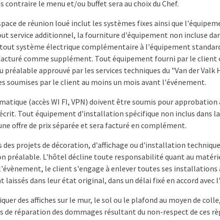
s contraire le menu et/ou buffet sera au choix du Chef.
space de réunion loué inclut les systèmes fixes ainsi que l'équipeme
out service additionnel, la fourniture d'équipement non incluse d
u tout système électrique complémentaire à l'équipement standard 
 facturé comme supplément. Tout équipement fourni par le client 
u préalable approuvé par les services techniques du "Van der Valk H
es soumises par le client au moins un mois avant l'événement.
rmatique (accès WI FI, VPN) doivent être soumis pour approbation 
crit. Tout équipement d'installation spécifique non inclus dans la
'une offre de prix séparée et sera facturé en complément.
s des projets de décoration, d'affichage ou d'installation techniqu
n préalable. L'hôtel décline toute responsabilité quant au matérie
de l'évènement, le client s'engage à enlever toutes ses installations 
t laissés dans leur état original, dans un délai fixé en accord avec l
pliquer des affiches sur le mur, le sol ou le plafond au moyen de coll
ts de réparation des dommages résultant du non-respect de ces rè