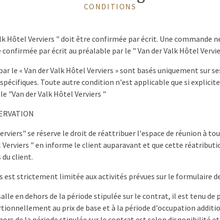
CONDITIONS
 Valk Hôtel Verviers " doit être confirmée par écrit. Une commande 
é confirmée par écrit au préalable par le " Van der Valk Hôtel Vervie
 par le « Van der Valk Hôtel Verviers » sont basés uniquement sur s
spécifiques. Toute autre condition n'est applicable que si explici
le "Van der Valk Hôtel Verviers "
SERVATION
Verviers" se réserve le droit de réattribuer l'espace de réunion à 
 Verviers " en informe le client auparavant et que cette réatributio
 du client.
les est strictement limitée aux activités prévues sur le formulaire d
a salle en dehors de la période stipulée sur le contrat, il est tenu 
rtionnellement au prix de base et à la période d'occupation additio
hors de la période stipulée sur le contrat est selon disponibilité e