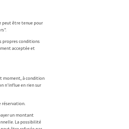
ne peut être tenue pour
rs".
es propres conditions
tement acceptée et
tout moment, à condition
n n'influe en rien sur
e réservation.
de payer un montant
nnelle. La possibilité
t peut être refusée par