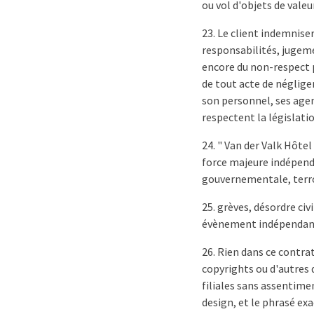
ou vol d'objets de valeur
23. Le client indemnise
responsabilités, jugemen
encore du non-respect p
de tout acte de néglige
son personnel, ses agent
respectent la législatio
24. " Van der Valk Hôte
force majeure indépenda
gouvernementale, terro
25. grèves, désordre ci
évènement indépendant
26. Rien dans ce contra
copyrights ou d'autres d
filiales sans assentime
design, et le phrasé exa