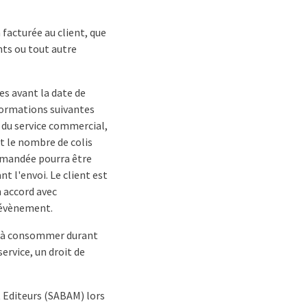
 facturée au client, que
nts ou tout autre
les avant la date de
nformations suivantes
t du service commercial,
et le nombre de colis
demandée pourra être
nt l'envoi. Le client est
n accord avec
l'évènement.
ns à consommer durant
ervice, un droit de
t Editeurs (SABAM) lors