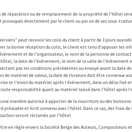
ts de réparation ou de remplacement de la propriété de l'hôtel sera
provoqués directement par le client ou par un de ses sous-traita
Verviers" peut recevoir les colis du client à partir de 3 jours ouvrab
er la bonne réception du colis, le client est tenu d'apposer les i
 l'évènement et de l'organisateur, le nom de la personne de contac
l'hôtel, la date de l'évènement, le nom de la salle de l'évènement 
espectant pas les conditions précédentes ou envoyé avant la date 
son de matériel de valeur, la date de livraison doit être convenue ava
rise et l'envoi du matériel après l'évènement, dans un délai fixé e
e toute responsabilité quant au matériel laissé dans l'hôtel après 
aucune manière autorisé à apporter de la nourriture ou des boisso
 préalable et écrit convenu avec l'hôtel. Dans ce cas, des frais de s
ouchon seront réclamés par l'hôtel.
d'être en règle envers la Société Belge des Auteurs, Compositeurs e