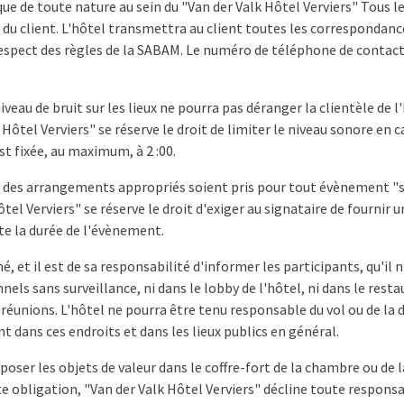
que de toute nature au sein du "Van der Valk Hôtel Verviers" Tous les
du client. L'hôtel transmettra au client toutes les correspondanc
espect des règles de la SABAM. Le numéro de téléphone de contact 
veau de bruit sur les lieux ne pourra pas déranger la clientèle de l
ôtel Verviers" se réserve le droit de limiter le niveau sonore en ca
t fixée, au maximum, à 2 :00.
ue des arrangements appropriés soient pris pour tout évènement "
ôtel Verviers" se réserve le droit d'exiger au signataire de fournir u
te la durée de l'évènement.
mé, et il est de sa responsabilité d'informer les participants, qu'il 
nnels sans surveillance, ni dans le lobby de l'hôtel, ni dans le resta
e réunions. L'hôtel ne pourra être tenu responsable du vol ou de la d
t dans ces endroits et dans les lieux publics en général.
époser les objets de valeur dans le coffre-fort de la chambre ou de la
 obligation, "Van der Valk Hôtel Verviers" décline toute responsab