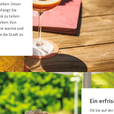
ießen. Unser
pfängt Sie
nk zu teilen
eben. Von
eine warme und
 die Stadt zu
Ein erfr
Ob Sie auf der