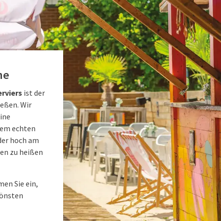
ne
erviers
ist der
ießen. Wir
ine
nem echten
der hoch am
men zu heißen
men Sie ein,
hönsten