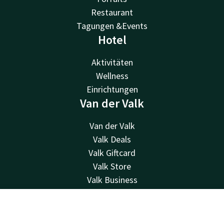
Restaurant
Tagungen &Events
Hotel
Aktivitäten
Wellness
Einrichtungen
Van der Valk
Van der Valk
Valk Deals
Valk Giftcard
Valk Store
Valk Business
Valk Life
Kontakt
Kontakt
Account
DE