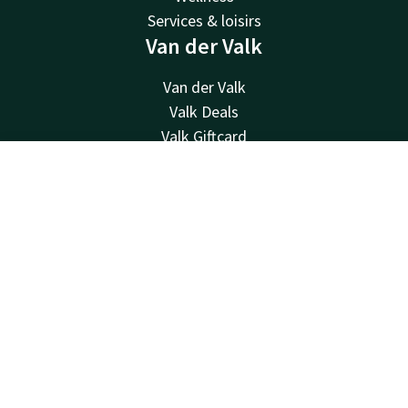
Services & loisirs
Van der Valk
Van der Valk
Valk Deals
Valk Giftcard
Valk Store
Contact
Compte
FR
Valk Business
Valk Life
Réserver
Contacter
Disponible au téléphone 24h/24 au tarif local
+32 87 30 56 56
Disponible par e-mail
reception@hotelverviers.be
Hotel Verviers