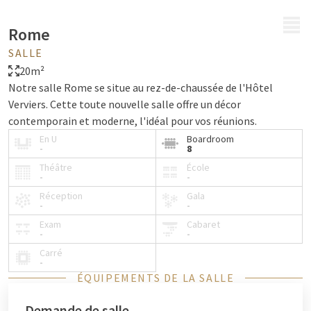
MENU
Rome
SALLE
20m²
Notre salle Rome se situe au rez-de-chaussée de l'Hôtel
Verviers. Cette toute nouvelle salle offre un décor
contemporain et moderne, l'idéal pour vos réunions.
En U
Boardroom
-
8
Théâtre
École
-
-
Réception
Gala
-
-
Exam
Cabaret
-
-
Carré
-
ÉQUIPEMENTS DE LA SALLE
Demande de salle