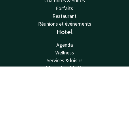
Chambres & Suites
Forfaits
Restaurant
Réunions et événements
Hotel
Agenda
Wellness
Services & loisirs
Van der Valk
Contact
Compte
FR
Van der Valk
Valk Deals
Réserver
Valk Giftcard
Valk Store
Valk Business
Valk Life
Contacter