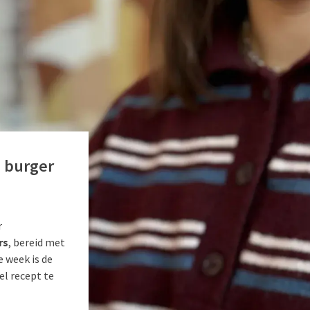
 burger
r
rs
, bereid met
e week is de
el recept te