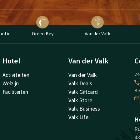
antie
Green Key
Van der Valk
Hotel
Van der Valk
C
Activiteiten
Van der Valk
24
Welzijn
Valk Deals
Be
Faciliteiten
Valk Giftcard
Valk Store
Valk Business
Valk Life
Ho
Ru
48