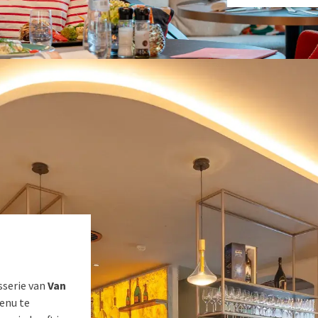
sserie van
Van
enu te