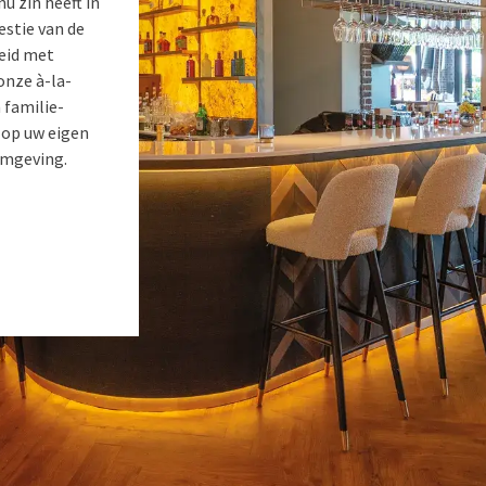
u zin heeft in
estie van de
reid met
onze à-la-
 familie-
 op uw eigen
omgeving.