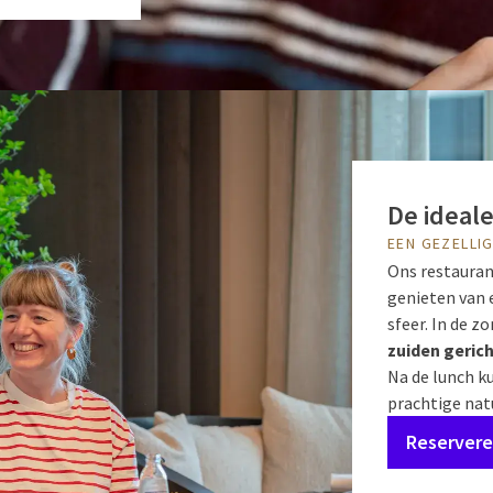
De ideale
EEN GEZELLI
Ons restaurant
genieten van e
sfeer. In de 
zuiden gerich
Na de lunch k
prachtige natu
Reserver