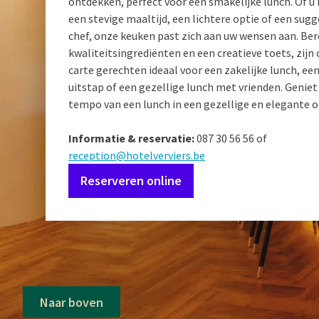
ontdekken, perfect voor een smakelijke lunch. Of u n
een stevige maaltijd, een lichtere optie of een sugg
chef, onze keuken past zich aan uw wensen aan. Be
kwaliteitsingrediënten en een creatieve toets, zijn 
carte gerechten ideaal voor een zakelijke lunch, een
uitstap of een gezellige lunch met vrienden. Geniet
tempo van een lunch in een gezellige en elegante 
Informatie & reservatie:
087 30 56 56 of
reception@hotelverviers.be
Reserveren online
Naar boven