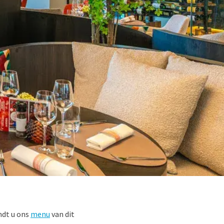
ndt u ons
menu
van dit