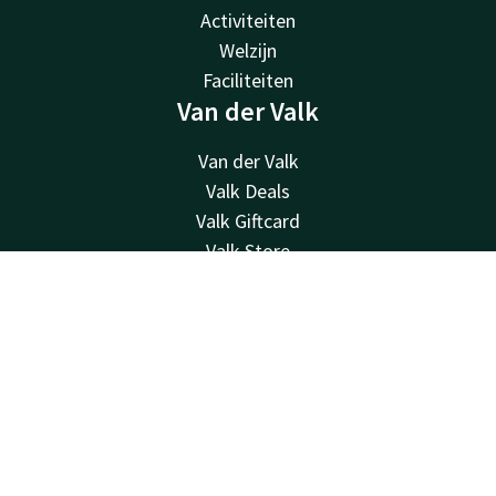
Activiteiten
Welzijn
Faciliteiten
Van der Valk
Van der Valk
Valk Deals
Valk Giftcard
Valk Store
Valk Business
Contact
Account
NL
Valk Life
Contact
Boek nu
24u bereikbaar - lokaal tarief
+32 87 30 56 56
Bereikbaar via mail
reception@hotelverviers.be