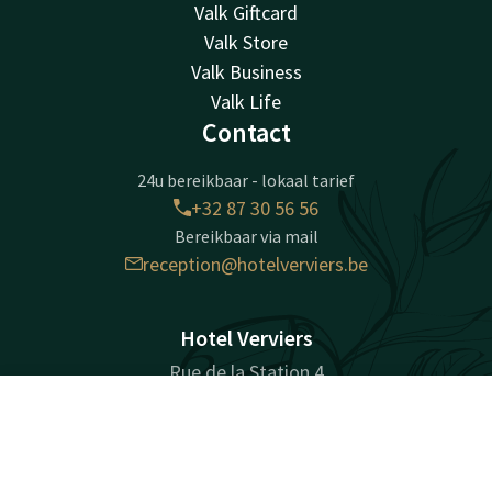
Valk Giftcard
Valk Store
Valk Business
Valk Life
Contact
24u bereikbaar - lokaal tarief
+32 87 30 56 56
Bereikbaar via mail
reception@hotelverviers.be
Hotel Verviers
Rue de la Station 4
4800 Verviers
Contact
Account
NL
Verviers
Plan route
Boek nu