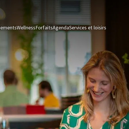
nements
Wellness
Forfaits
Agenda
Services et loisirs
Chambres 