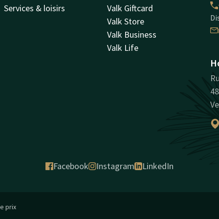
Services & loisirs
Valk Giftcard
Di
Valk Store
Valk Business
Valk Life
Ho
Ru
48
Ve
Facebook
Instagram
LinkedIn
e prix