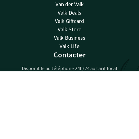
Van der Valk
Valk Deals
Valk Giftcard
Valk Store
Valk Business
Valk Life
Contacter
Disponible au téléphone 24h/24 au tarif local
+32 87 30 56 56
Disponible par e-mail
Contact
Compte
FR
reception@hotelverviers.be
Réserver
Hotel Verviers
Rue de la Station 4
4800 Verviers