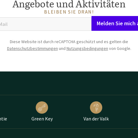
Angebote und Aktivitäten
BLEIBEN SIE DRAN!
Melden Sie mich 
Diese Website ist durch reCAPTCHA geschützt und es gelten die
Datenschutzbestimmungen
und
Nutzungsbedingungen
von Google.
ntie
Green Key
Van der Valk