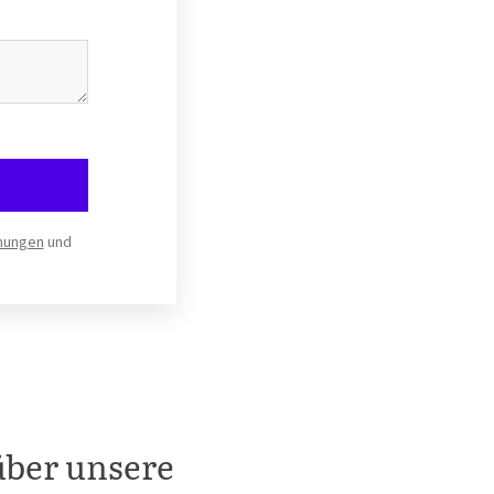
mungen
und
über unsere