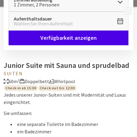
1 Zimmer, 2 Personen
MENÜ
Aufenthaltsdauer
Wählen Sie Ihren Aufenthalt
Verfügbarkeit anzeigen
Junior Suite mit Sauna und sprudelbad
SUITEN
60m²
Doppelbett
Whirlpool
Check-in ab 15:00
Check-out bis 12:00
Jedes unserer Junior-Suiten sind mit Modernität und Luxus
eingerichtet.
Sie umfassen:
eine separate Toilette im Badezimmer
ein Badezimmer