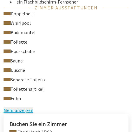
ein Flachbildschirm-Fernseher
ZIMMER AUSSTATTUNGEN
Telefon
Doppelbett
kostenloses WiFi-Netzwerk
Whirlpool
Komfort Bettwäsche
ein Schreibtisch
Bademäntel
Haartrockner
Toilette
Handtücher
Hausschuhe
eine von 07,00- bis 23.00h Zimmerservice-Karte
Wäscheservice
Sauna
ein runder Sprudelbad.
Dusche
ein Sauna
Separate Toilette
Klimaanlage
Toilettenartikel
Sie haben auch Bademäntel und Hausschuhe zur Verfügung
gestellt.
Föhn
Mehr anzeigen
Buchen Sie ein Zimmer