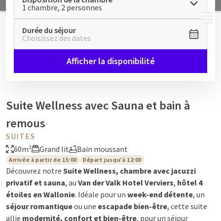
1 chambre, 2 personnes
MENU
Durée du séjour
Choisissez des dates
Afficher la disponibilité
Suite Wellness avec Sauna et bain à
remous
SUITES
60m²
Grand lit
Bain moussant
Arrivée à partir de 15:00
Départ jusqu'à 12:00
Découvrez notre
Suite Wellness, chambre avec jacuzzi
privatif et sauna
, au
Van der Valk Hotel Verviers
,
hôtel 4
étoiles en Wallonie
. Idéale pour un
week-end détente
, un
séjour romantique
ou une
escapade bien-être
, cette suite
allie
modernité, confort et bien-être
, pour un séjour