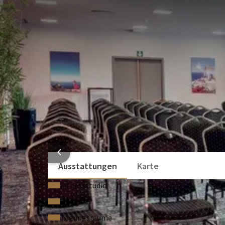
SAAL
193m²
Die Säle Vienne und Crefeld befinden sich im Erdg
Eine eigene Bar ist ebenfalls im Saal vorhanden. Fü
fahren. Diese Säle eignen sich für sehr vielfältige Z
U-Form
Block
30
60
Schule
Empfa
100
120
Exam
Kabare
-
104
SAAL
HOTELI
Ausstattungen
Karte
Fitnessstudio
Hotelbar
Tagungsräume