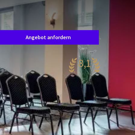
Saalanfrage
ordern Sie ganz unverbindlich ein Angebot an,
nd wir werden Sie zeitnah kontaktieren, um Ihre
Wünsche gemeinsam abzustimmen.
Angebot anfordern
8,1
ehr gut
69 Bewertungen