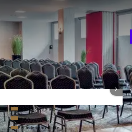
F
u
eschoss. Die Säle haben direkten Zugang zum Schwimmbad.
r Sonderausstellungen ist es möglich, Autos in den Saal zu
wecke!
Kino
100
ng
Bankett
S
60
2
tt
Carré
70
AUSSTATTUNG
NFORMATIONEN
Fahrrad-Stellplatz
Sauna
Behindertentoilette