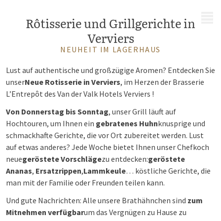
MENÜ
Rôtisserie und Grillgerichte in
Verviers
NEUHEIT IM LAGERHAUS
Lust auf authentische und großzügige Aromen? Entdecken Sie
unser
Neue Rotisserie in Verviers
, im Herzen der Brasserie
L’Entrepôt des Van der Valk Hotels Verviers !
Von Donnerstag bis Sonntag
, unser Grill läuft auf
Hochtouren, um Ihnen ein
gebratenes Huhn
knusprige und
schmackhafte Gerichte, die vor Ort zubereitet werden. Lust
auf etwas anderes? Jede Woche bietet Ihnen unser Chefkoch
neue
geröstete Vorschläge
zu entdecken:
geröstete
Ananas
,
Ersatzrippen
,
Lammkeule
… köstliche Gerichte, die
man mit der Familie oder Freunden teilen kann.
Und gute Nachrichten: Alle unsere Brathähnchen sind
zum
Mitnehmen verfügbar
um das Vergnügen zu Hause zu