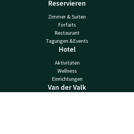
Reservieren
Zimmer & Suiten
Forfaits
Restaurant
Tagungen &Events
Hotel
Aktivitäten
Wellness
Einrichtungen
Van der Valk
Van der Valk
Kontakt
Account
DE
Valk Deals
Valk Giftcard
Jetzt buchen
Valk Store
Valk Business