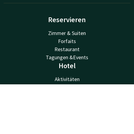
Reservieren
Zimmer & Suiten
Forfaits
Restaurant
Tagungen &Events
Hotel
Aktivitäten
Wellness
Einrichtungen
Kontakt
Account
DE
Van der Valk
Jetzt buchen
Van der Valk
Valk Deals
Valk Giftcard