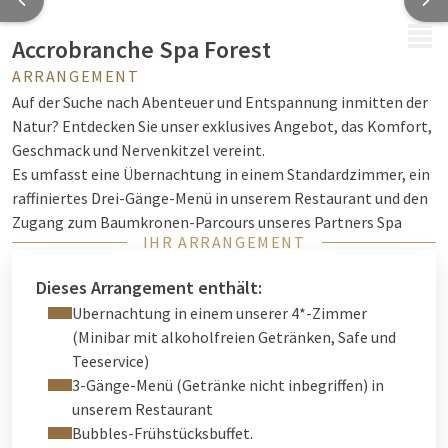
MENÜ
Accrobranche Spa Forest
ARRANGEMENT
Auf der Suche nach Abenteuer und Entspannung inmitten der
Natur? Entdecken Sie unser exklusives Angebot, das Komfort,
Geschmack und Nervenkitzel vereint.
Es umfasst eine Übernachtung in einem Standardzimmer, ein
raffiniertes Drei-Gänge-Menü in unserem Restaurant und den
Zugang zum Baumkronen-Parcours unseres Partners Spa
IHR ARRANGEMENT
Forest, der sich direkt über dem Hotel befindet.
Diese grüne Umgebung ist nur 20 Autominuten von Verviers
Dieses Arrangement enthält:
entfernt und bietet Ihnen ein unterhaltsames und sportliches
Ubernachtung in einem unserer 4*-Zimmer
Outdoor-Erlebnis.
(Minibar mit alkoholfreien Getränken, Safe und
Teeservice)
Ein idealer Aufenthalt für Paare, Freunde oder Familien, die
3-Gänge-Menü (Getränke nicht inbegriffen) in
auf der Suche nach einem originellen Urlaub sind, der Komfort
unserem Restaurant
und Abenteuer vereint!
Bubbles-Frühstücksbuffet.