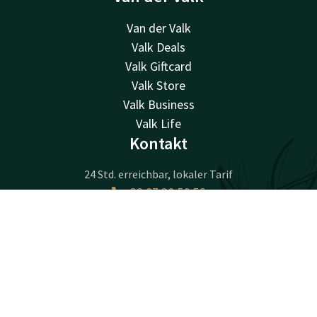
Van der Valk
Valk Deals
Valk Giftcard
Valk Store
Valk Business
Valk Life
Kontakt
24 Std. erreichbar, lokaler Tarif
+32 87 30 56 56
Per E-Mail erreichbar
Kontakt
Account
DE
reception@hotelverviers.be
Jetzt buchen
Hotel Verviers
Rue de la Station 4
4800 Verviers