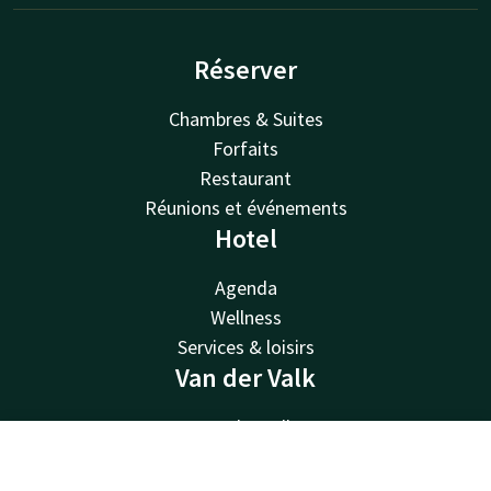
Réserver
Chambres & Suites
Forfaits
Restaurant
Réunions et événements
Hotel
Agenda
Wellness
Services & loisirs
Van der Valk
Van der Valk
Valk Deals
Contact
Compte
FR
Valk Giftcard