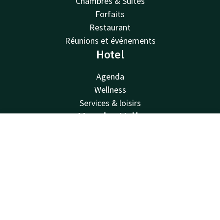
Chambres & Suites
Forfaits
Restaurant
Réunions et événements
Hotel
Agenda
Wellness
Services & loisirs
Van der Valk
Contact
Compte
FR
Van der Valk
Valk Deals
Réserver
Valk Giftcard
Valk Store
Valk Business
Valk Life
Contacter