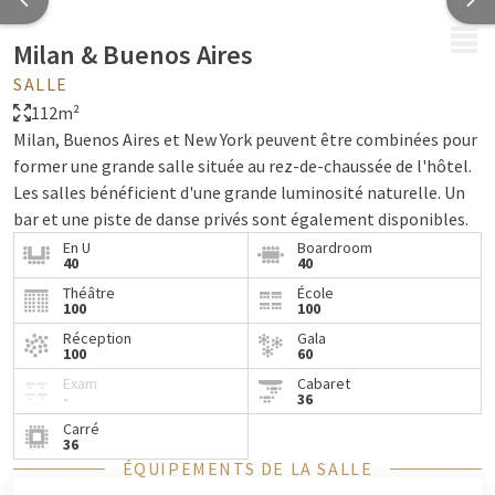
MENU
Milan & Buenos Aires
SALLE
112m²
Milan, Buenos Aires et New York peuvent être combinées pour
former une grande salle située au rez-de-chaussée de l'hôtel.
Les salles bénéficient d'une grande luminosité naturelle. Un
bar et une piste de danse privés sont également disponibles.
En U
Boardroom
40
40
Théâtre
École
100
100
Réception
Gala
100
60
Exam
Cabaret
-
36
Carré
36
ÉQUIPEMENTS DE LA SALLE