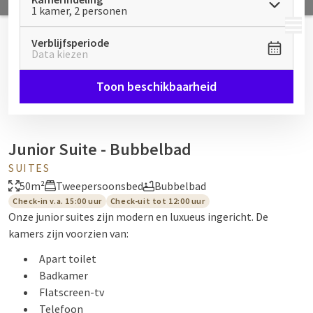
1 kamer, 2 personen
MENU
Verblijfsperiode
Data kiezen
Toon beschikbaarheid
Junior Suite - Bubbelbad
SUITES
50m²
Tweepersoonsbed
Bubbelbad
Check-in v.a. 15:00 uur
Check-uit tot 12:00 uur
Onze junior suites zijn modern en luxueus ingericht. De
kamers zijn voorzien van:
Apart toilet
Badkamer
Flatscreen-tv
Telefoon