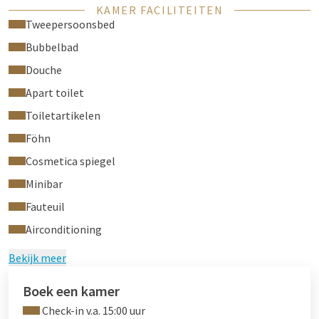
KAMER FACILITEITEN
Gratis WiFi-netwerk
Tweepersoonsbed
Comfortabele bedden
Bubbelbad
Bureau
Haardroger
Douche
Handdoeken
Apart toilet
Roomservice van 07.00 tot 23.00 uur
Toiletartikelen
Wasservice
Bubbelbad
Föhn
airconditioning
Cosmetica spiegel
De kamers zijn niet voorzien van airconditioning.
Minibar
Er liggen ook badjassen en slippers voor u klaar.
Fauteuil
Airconditioning
Bekijk meer
Boek een kamer
Check-in v.a. 15:00 uur