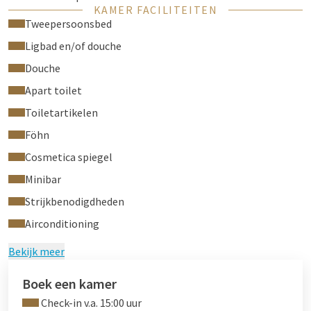
KAMER FACILITEITEN
Badkamer
Tweepersoonsbed
Flatscreen-tv
Ligbad en/of douche
Telefoon
Gratis WiFi-netwerk
Douche
Comfortabele bedden
Apart toilet
Bureau
Toiletartikelen
Haardroger
Handdoeken
Föhn
Roomservice van 07.00 tot 23.00 uur
Cosmetica spiegel
Wasservice
Minibar
airconditioning
Strijkbenodigdheden
Airconditioning
Bekijk meer
Boek een kamer
Check-in v.a. 15:00 uur