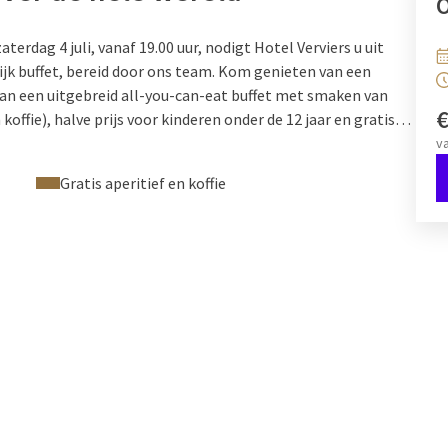
O
erdag 4 juli, vanaf 19.00 uur, nodigt Hotel Verviers u uit
lijk buffet, bereid door ons team. Kom genieten van een
an een uitgebreid all-you-can-eat buffet met smaken van
 koffie), halve prijs voor kinderen onder de 12 jaar en gratis
eringen:
+32 87 30 56 56,
reception@hotelverviers.be
,
v
Gratis aperitief en koffie