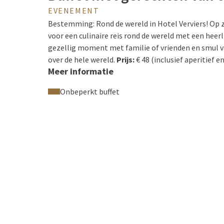
EVENEMENT
Bestemming: Rond de wereld in Hotel Verviers! Op zat
voor een culinaire reis rond de wereld met een heer
gezellig moment met familie of vrienden en smul v
over de hele wereld.
Prijs:
€ 48 (inclusief aperitief en
Meer informatie
voor kinderen onder de 3 jaar.
Informatie & Reserv
https://urlz.fr/tNlH
Onbeperkt buffet