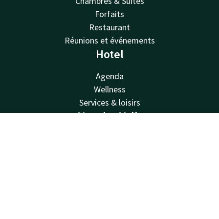
Chambres & Suites
Forfaits
Restaurant
Réunions et événements
Hotel
Agenda
Wellness
Services & loisirs
Van der Valk
Contact
Compte
FR
Van der Valk
Valk Deals
Réserver
Valk Giftcard
Valk Store
Valk Business
Valk Life
Contacter