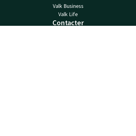
Valk Business
Valk Life
Contacter
Disponible au téléphone 24h/24 au tarif local
Contact
Compte
FR
+32 87 30 56 56
Disponible par e-mail
Réserver
reception@hotelverviers.be
Hotel Verviers
Rue de la Station 4
4800 Verviers
Verviers
Calculer un itinéraire