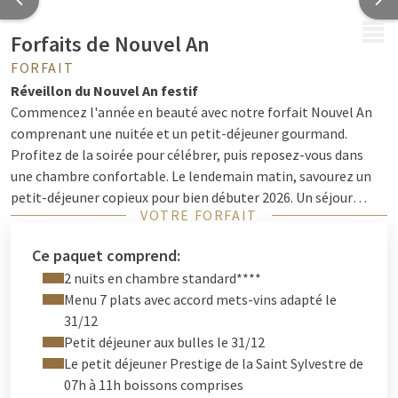
MENU
Forfaits de Nouvel An
FORFAIT
Réveillon du Nouvel An festif
Commencez l'année en beauté avec notre forfait Nouvel An
comprenant une nuitée et un petit-déjeuner gourmand.
Profitez de la soirée pour célébrer, puis reposez-vous dans
une chambre confortable. Le lendemain matin, savourez un
petit-déjeuner copieux pour bien débuter 2026. Un séjour
VOTRE FORFAIT
festif et relaxant pour démarrer la nouvelle année sous le
signe de la détente et du bonheur.
Ce paquet comprend:
2 nuits en chambre standard****
Menu 7 plats avec accord mets-vins adapté le
31/12
Petit déjeuner aux bulles le 31/12
Le petit déjeuner Prestige de la Saint Sylvestre de
07h à 11h boissons comprises