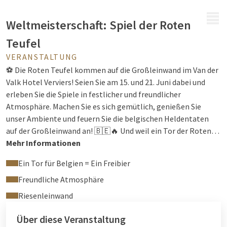
MENÜ
Weltmeisterschaft: Spiel der Roten
Teufel
VERANSTALTUNG
⚽ Die Roten Teufel kommen auf die Großleinwand im Van der
Valk Hotel Verviers! Seien Sie am 15. und 21. Juni dabei und
erleben Sie die Spiele in festlicher und freundlicher
Atmosphäre. Machen Sie es sich gemütlich, genießen Sie
unser Ambiente und feuern Sie die belgischen Heldentaten
auf der Großleinwand an! 🇧🇪🔥 Und weil ein Tor der Roten
Teufel gebührend gefeiert werden muss: Für jedes Tor der
Mehr Informationen
Belgier gibt es ein Freibier! 🍻 Ob mit Freunden, Familie oder
Ein Tor für Belgien = Ein Freibier
Kollegen – alles ist vorbereitet für einen fantastischen
Fußballabend in mitreißender Stimmung. Gute Laune,
Freundliche Atmosphäre
begeisterte Fans und jede Menge Spannung sind garantiert!
Riesenleinwand
Über diese Veranstaltung