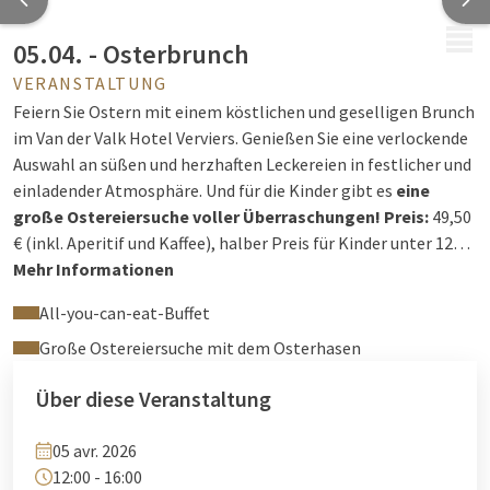
MENÜ
05.04. - Osterbrunch
VERANSTALTUNG
Feiern Sie Ostern mit einem köstlichen und geselligen Brunch
im Van der Valk Hotel Verviers. Genießen Sie eine verlockende
Auswahl an süßen und herzhaften Leckereien in festlicher und
einladender Atmosphäre. Und für die Kinder gibt es
eine
große Ostereiersuche voller Überraschungen!
Preis:
49,50
€ (inkl. Aperitif und Kaffee), halber Preis für Kinder unter 12
Jahren und kostenlos für Kinder unter 3 Jahren.
Mehr Informationen
Reservierungen:
+32 87 30 56 56 oder
All-you-can-eat-Buffet
reception@hotelverviers.be
Große Ostereiersuche mit dem Osterhasen
Über diese Veranstaltung
05 avr. 2026
12:00 - 16:00