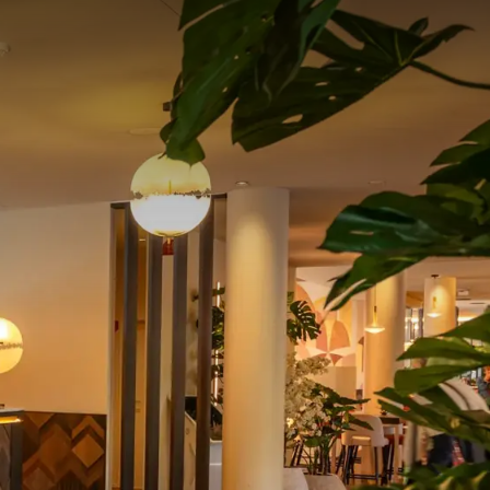
b
Preis
P.
Zimmeraufteilung
1 Zimmer, 2 Personen
Arrangement
Entspannendes Wellness-Angebot