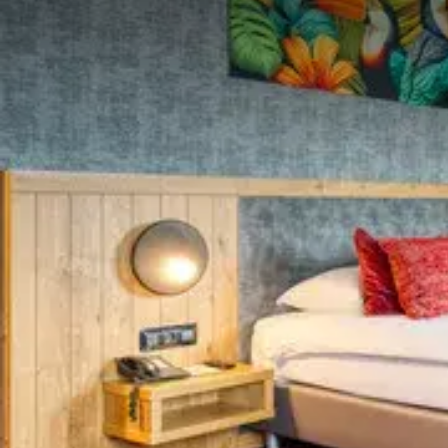
1 Übernachtung in einem unserer 4-Ste
Ein 3-Gänge-Menü in unserem Restauran
Sekt-Frühstücksbuffet
Zugang zu unserem Pool und Wellnessbe
Eine einstündige Massage für 1 Person od