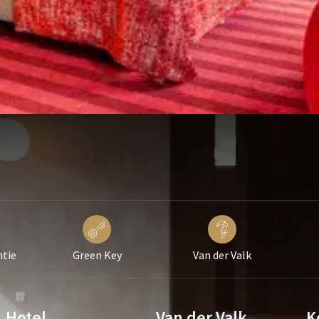
ntie
Green Key
Van der Valk
Hotel
Van der Valk
K