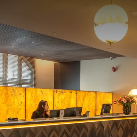
er
ARRANGEMENT
0 Minuten für 2 Personen
A
p.
ne-Zimmer
eich
. für 2