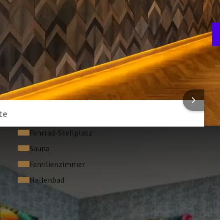
S
2
NFORMATIONEN
te
Fahrrad-Stellplatz
Sauna
Familienzimmer
Hallenbad
ESTELLTE FRAGEN