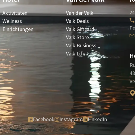
Aktivitäten
Van der Valk
24
Wellness
Valk Deals
Pe
Einrichtungen
Valk Giftcard
Valk Store
Valk Business
Valk Life
Ho
Ru
48
Ve
Facebook
Instagram
LinkedIn