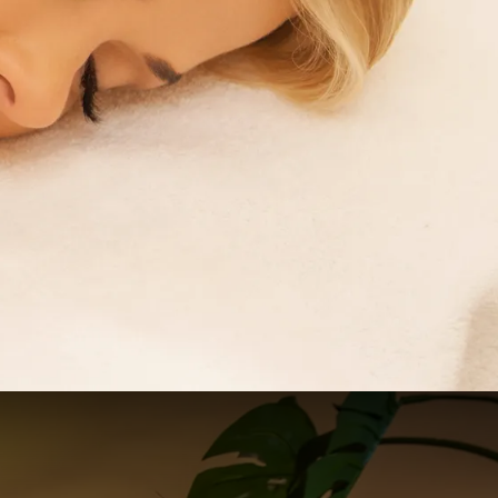
61
€
50