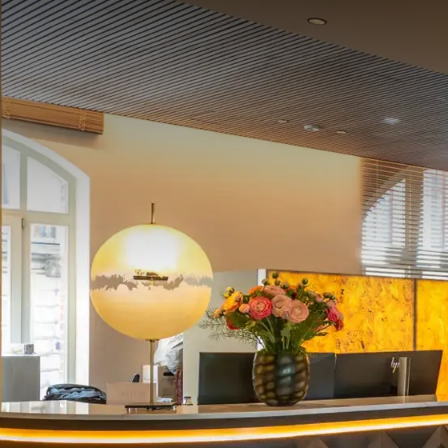
ARRANGEMENT
1 Übernachtung in einem unserer 4-Sterne-Zimm
Ein 3-Gänge-Menü in unserem Restaurant
Sekt-Frühstücksbuffet
Zugang zu unserem Pool und Wellnessbereich
IHR 
Eine einstündige Massage für 1 Person oder je 3
Dieses Arrangement enthält:
1 Übernachtung in einem unserer 4-Ster
Ein 3-Gänge-Menü in unserem Restaurant
Sekt-Frühstücksbuffet
Zugang zu unserem Pool und Wellnessber
1 Std. Massage für 1 Pers. oder 30 Min./Pers