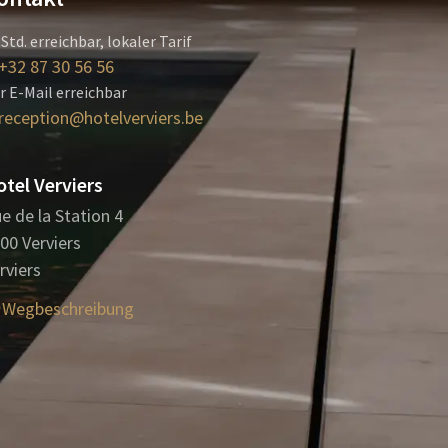
 Std. erreichbar, lokaler Tarif
+32 87 30 56 56
r E-Mail erreichbar
reception@hotelverviers.be
tel Verviers
e de la Station 4
00 Verviers
rviers
Wegbeschreibung