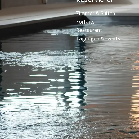
Zimmer & Suiten
Forfaits
Restaurant
Tagungen &Events