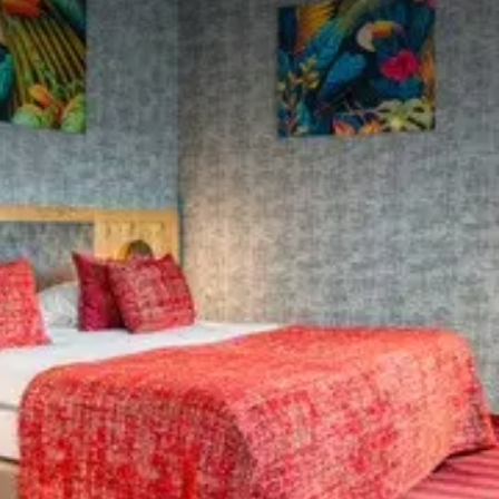
rne-Zimmer
t
reich
er je 30 Minuten für 2 Personen