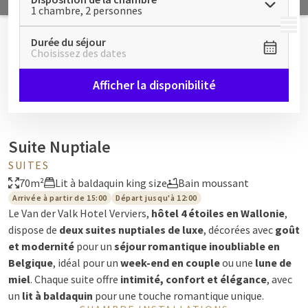
1 chambre, 2 personnes
MENU
Durée du séjour
Choisissez des dates
Afficher la disponibilité
Suite Nuptiale
SUITES
70m²
Lit à baldaquin king size
Bain moussant
Arrivée à partir de 15:00
Départ jusqu'à 12:00
Le Van der Valk Hotel Verviers,
hôtel 4 étoiles en Wallonie
,
dispose de
deux suites nuptiales de luxe
, décorées avec
goût
et modernité
pour un
séjour romantique inoubliable en
Belgique
, idéal pour un
week-end en couple
ou une
lune de
miel
. Chaque suite offre
intimité, confort et élégance
, avec
un
lit à baldaquin
pour une touche romantique unique.